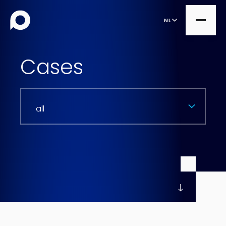
NL
Cases
all
Product Teams
all
Managed Services
DesignOps
Expert Services
OutSystems
Consultancy
Microsoft Power Apps
Alumio
eCommerce
commercetools