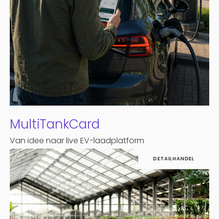
MultiTankCard
Van idee naar live EV-laadplatform
DETAILHANDEL