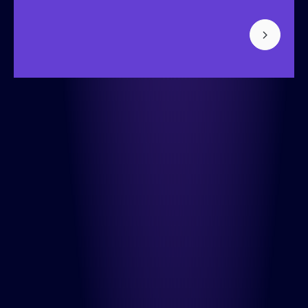
Bisonspoor 3002, Tower C - C501, Floor 4
3605 LT Maarssen
+31 (0) 850-091-430
Info
Cases