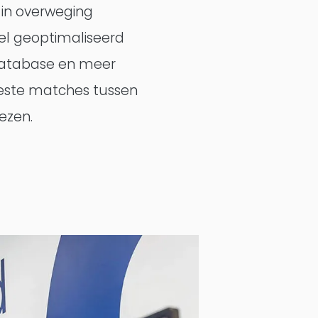
 in overweging
l geoptimaliseerd
 database en meer
beste matches tussen
iezen.