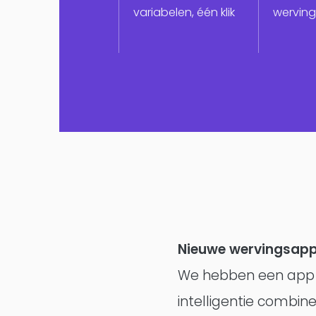
variabelen, één klik
wervin
Nieuwe wervingsapp
We hebben een app o
intelligentie combin