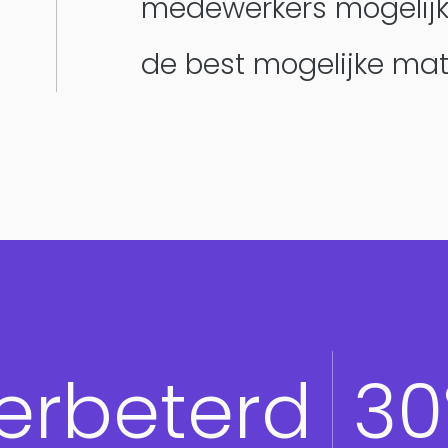
medewerkers mogelij
de best mogelijke mat
Product Teams
erbeterd
3
Managed Services
Expert Services