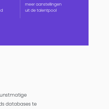
meer aanstellingen
Alumio
jd
uit de talentpool
eCommerce
commercetools
Contentful
kunstmatige
ads databases te