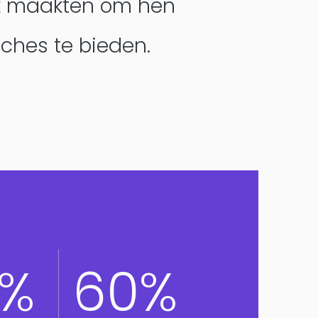
k maakten om hen
ches te bieden.
DesignOps
0%
60%
OutSystems
Microsoft Power Apps