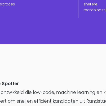
gsproces
snellere
Consultancy
matchingsti
 Spotter
ntwikkeld die low-code, machine learning en 
eert om snel en efficiënt kandidaten uit Randst