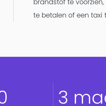
brandstof te voorzien, 
te betalen of een taxi 
Product Teams
0
3 ma
Managed Services
Expert Services