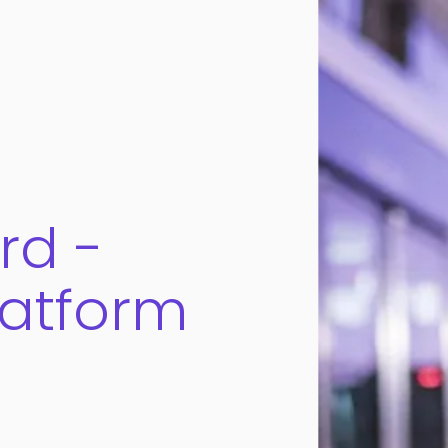
rd -
latform