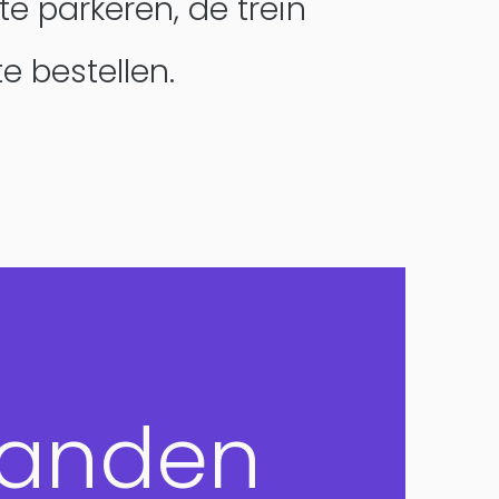
te parkeren, de trein
te bestellen.
DesignOps
anden
OutSystems
Microsoft Power Apps