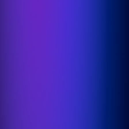
OutSystems
Microsoft Power Apps
Alumio
eCommerce
commercetools
Contentful
We zijn een ISO gecertificeerd bedrijf