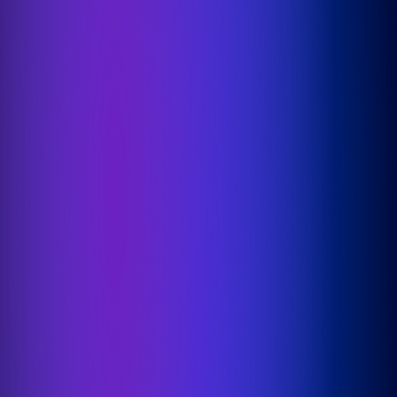
Over ons
Werken bij
Nieuws
Contact
Diensten
Product Teams
Managed Services
Expert Services
Consultancy
Oplossingen
DesignOps