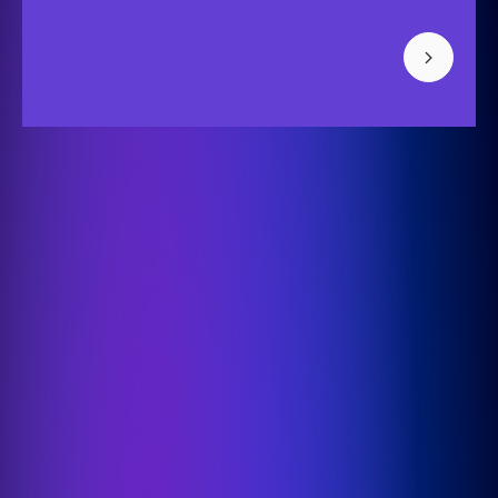
Bisonspoor 3002, Tower C - C501, Floor 4
3605 LT Maarssen
+31 (0) 850-091-430
Info
Cases