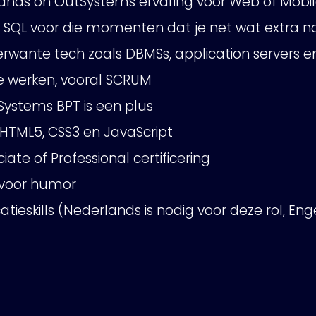
ands on OutSystems ervaring voor Web of Mobi
 SQL voor die momenten dat je net wat extra n
erwante tech zoals DBMSs, application servers 
le werken, vooral SCRUM
Systems BPT is een plus
 HTML5, CSS3 en JavaScript
ate of Professional certificering
 voor humor
ieskills (Nederlands is nodig voor deze rol, Eng
Product Teams
Managed Services
Expert Services