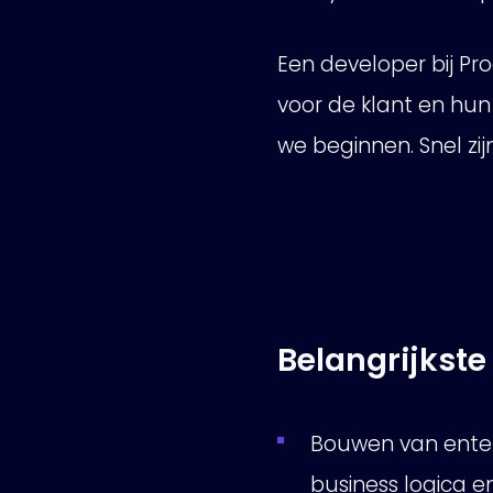
Een developer bij Pr
voor de klant en hu
we beginnen. Snel zi
Belangrijkst
Bouwen van enter
business logica e