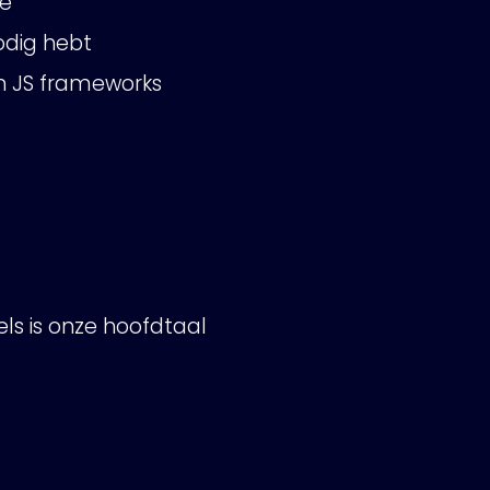
le
odig hebt
en JS frameworks
els is onze hoofdtaal
DesignOps
OutSystems
Microsoft Power Apps