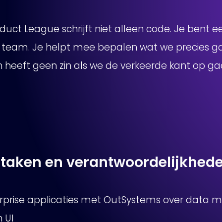
oduct League schrijft niet alleen code. Je bent 
n team. Je helpt mee bepalen wat we precies 
jn heeft geen zin als we de verkeerde kant op ga
e taken en verantwoordelijkhed
prise applicaties met OutSystems over data mod
n UI