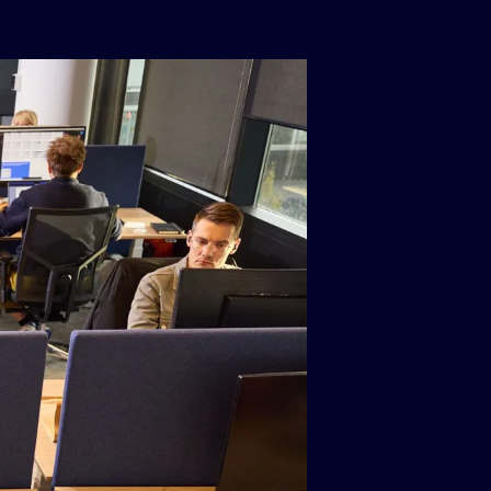
Alumio
eCommerce
commercetools
Contentful