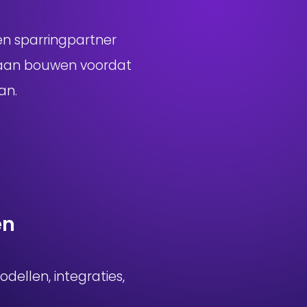
een sparringpartner
gaan bouwen voordat
an.
en
ellen, integraties,