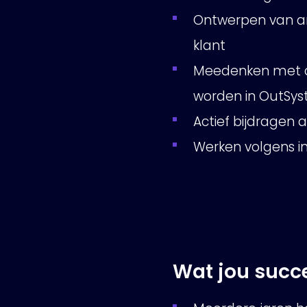
Ontwerpen van ar
klant
Meedenken met de
worden in OutSy
Actief bijdrage
Werken volgens int
Wat jou succ