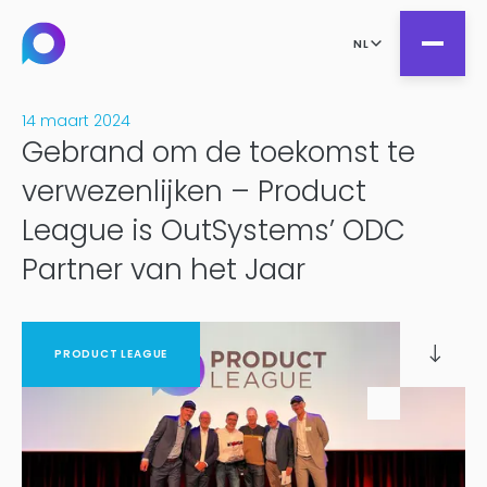
NL
14 maart 2024
Gebrand om de toekomst te
all
verwezenlijken – Product
Product Teams
League is OutSystems’ ODC
all
Managed Services
Partner van het Jaar
DesignOps
Expert Services
OutSystems
Consultancy
Microsoft Power Apps
PRODUCT LEAGUE
Alumio
eCommerce
commercetools