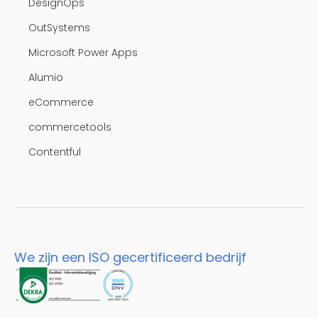
DesignOps
OutSystems
Microsoft Power Apps
Alumio
eCommerce
commercetools
Contentful
We zijn een ISO gecertificeerd bedrijf