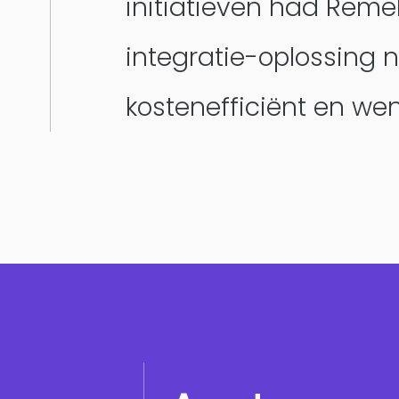
initiatieven had Rem
integratie-oplossing 
kostenefficiënt en wen
Product Teams
Managed Services
Expert Services