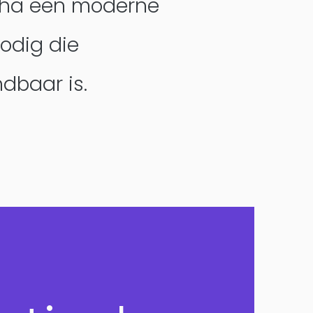
eha een moderne
nodig die
dbaar is.
DesignOps
OutSystems
Microsoft Power Apps