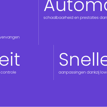
Automa
Consultancy
schaalbaarheid en prestaties dank
 vervangen
eit
Snell
 controle
aanpassingen dankzij low-c