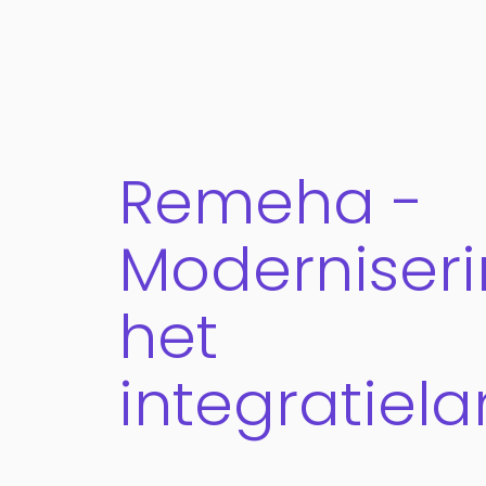
Remeha -
Moderniser
het
integratiel