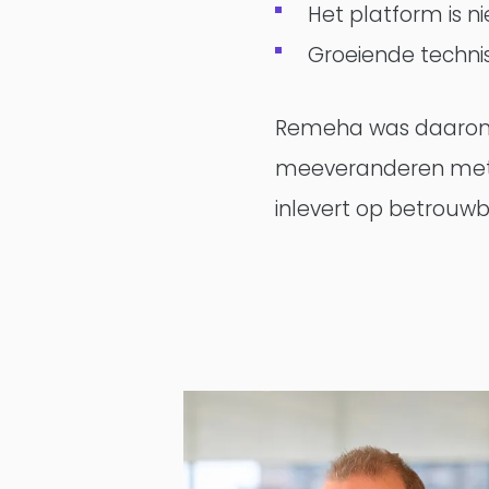
Het platform is ni
Groeiende techni
Remeha was daarom o
meeveranderen met a
inlevert op betrouwb