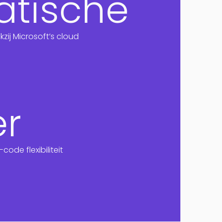
tische
Alumio
zij Microsoft’s cloud
eCommerce
commercetools
Contentful
er
ode flexibiliteit