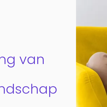
ing van
andschap