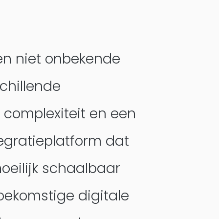
en niet onbekende
schillende
 complexiteit en een
egratieplatform dat
moeilijk schaalbaar
oekomstige digitale